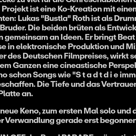
 Projekt ist eine Ko-Kreation mit ein
en: Lukas "Bustla" Roth ist als Dru
Bruder. Die beiden brüten als Entwic
n gemeinsam an Ideen. Er bringt Beat 
se in elektronische Produktion und M
r des Deutschen Filmpreises, wirkt s
em Ganzen eine cineastische Perspek
schon Songs wie "S t a d t d i e imme r
haffen. Die Tiefe und das Vertraue
latte an.
neue Keno, zum ersten Mal solo und do
r Verwandlung gerade erst begonnen