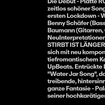
Die Debut - Platte 
zeitlos schöner So
ersten Lockdown - W
Benny Schäfer (Bass
Baumann (Gitarren, 
NeuInterpretatione
STIRBT IST LÄNGER
sich mit neu kompon
tiefromantischem K
UpBeats. Entrückte 
"Water Jar Song", d
treibende, hintersin
ganze Fantasie - P
seiner hochkarätige