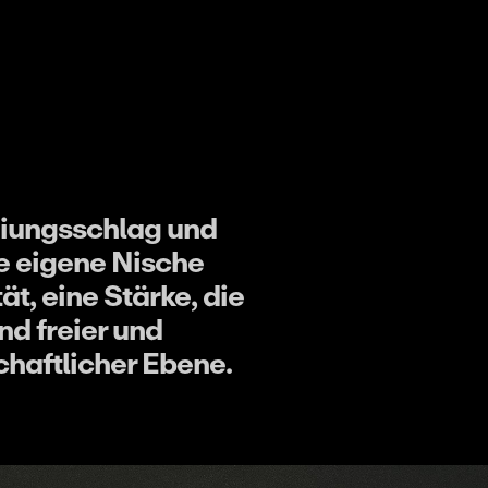
reiungsschlag und
e eigene Nische
ät, eine Stärke, die
ind freier und
chaftlicher Ebene.