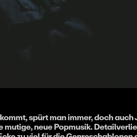
kommt, spürt man immer, doch auch J
e mutige, neue Popmusik. Detailverlie
Ecke zu viel für die Genreschablonen d