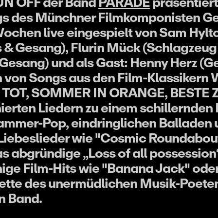
RUN OFF der Band
PARADE
präsentier
ngs des Münchner Filmkomponisten Ge
ochen live eingespielt von Sam Hylto
 & Gesang), Flurin Mück (Schlagzeug
Gesang) und als Gast: Henny Herz (G
n von Songs aus den Film-Klassiker
 TOT, SOMMER IN ORANGE, BESTE ZE
ierten Liedern zu einem schillernden 
ammer-Pop, eindringlichen Balladen 
Liebeslieder wie "Cosmic Roundabout"
as abgründige „Loss of all possession
nige Film-Hits wie "Banana Jack" oder
alette des unermüdlichen Musik-Poet
n Band.