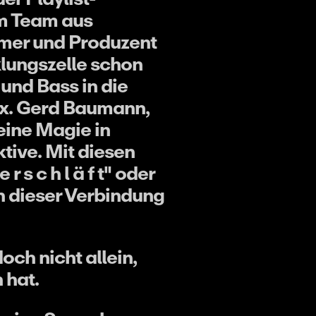
em Team aus
mmer und Produzent
klungszelle schon
und Bass in die
ix. Gerd Baumann,
eine Magie in
tive. Mit diesen
 s c h l ä f t" oder
n dieser Verbindung
ch nicht allein,
 hat.