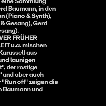
t eine Sammlung
rd Baumann, in den
n (Piano & Synth),
 & Gesang), Gerd
esang).
n WER FRÜHER
IT u.a. mischen
Karussell aus
und launigen
, der rostige
“ und aber auch
 "Run off" zeigen die
en Baumann und